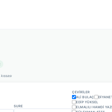
2
 kıssası
ÇEVIRILER
ALI BULAÇ
DIYANE
EDIP YÜKSEL
SURE
ELMALILI HAMDI YAZ