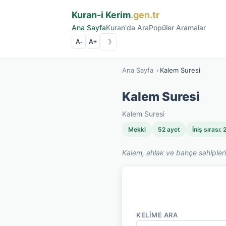
Kuran-i Kerim
.gen.tr
Ana Sayfa
Kuran'da Ara
Popüler Aramalar
☽
A-
A+
Ana Sayfa
›
Kalem Suresi
Kalem Suresi
Kalem Suresi
Mekki
52 ayet
İniş sırası: 
Kalem, ahlak ve bahçe sahipleri
KELIME ARA