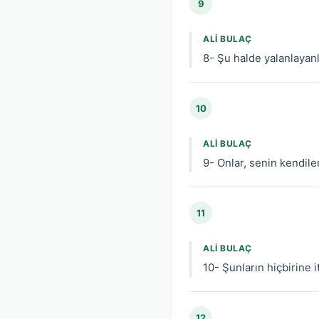
9
ALI BULAÇ
8- Şu halde yalanlayanl
10
ALI BULAÇ
9- Onlar, senin kendile
11
ALI BULAÇ
10- Şunların hiçbirine 
12