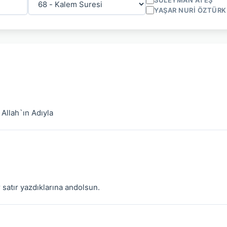
SÜLEYMAN ATEŞ
YAŞAR NURI ÖZTÜRK
Allah`ın Adıyla
 satır yazdıklarına andolsun.