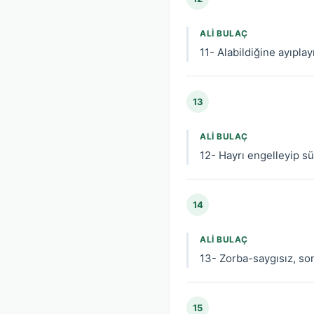
ALI BULAÇ
11- Alabildiğine ayıplay
13
ALI BULAÇ
12- Hayrı engelleyip sü
14
ALI BULAÇ
13- Zorba-saygısız, son
15