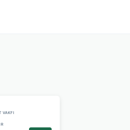
T VAKFI
IR