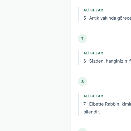
ALI BULAÇ
5- Artık yakında görece
7
ALI BULAÇ
6- Sizden, hanginizin 'f
8
ALI BULAÇ
7- Elbette Rabbin, kimi
bilendir.