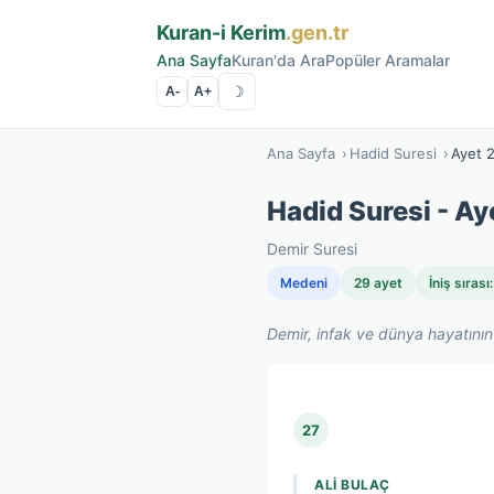
Kuran-i Kerim
.gen.tr
Ana Sayfa
Kuran'da Ara
Popüler Aramalar
☽
A-
A+
Ana Sayfa
›
Hadid Suresi
›
Ayet 
Hadid Suresi - Ay
Demir Suresi
Medeni
29 ayet
İniş sırası
Demir, infak ve dünya hayatının 
27
ALI BULAÇ