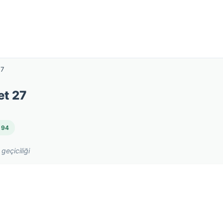
27
et 27
: 94
geçiciliği