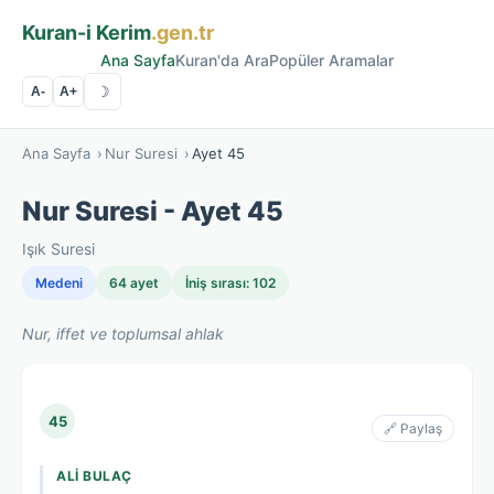
Kuran-i Kerim
.gen.tr
Ana Sayfa
Kuran'da Ara
Popüler Aramalar
☽
A-
A+
Ana Sayfa
›
Nur Suresi
›
Ayet 45
Nur Suresi - Ayet 45
Işık Suresi
Medeni
64 ayet
İniş sırası: 102
Nur, iffet ve toplumsal ahlak
45
🔗 Paylaş
ALI BULAÇ