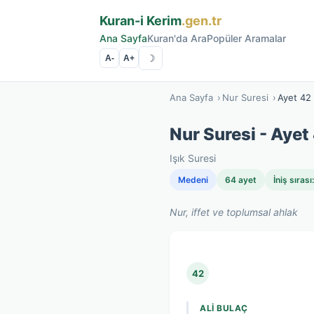
Kuran-i Kerim
.gen.tr
Ana Sayfa
Kuran'da Ara
Popüler Aramalar
☽
A-
A+
Ana Sayfa
›
Nur Suresi
›
Ayet 42
Nur Suresi - Ayet
Işık Suresi
Medeni
64 ayet
İniş sırası
Nur, iffet ve toplumsal ahlak
42
ALI BULAÇ