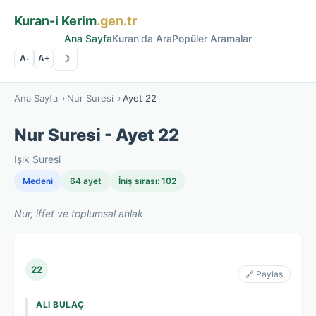
Kuran-i Kerim
.gen.tr
Ana Sayfa
Kuran'da Ara
Popüler Aramalar
☽
A-
A+
Ana Sayfa
›
Nur Suresi
›
Ayet 22
Nur Suresi - Ayet 22
Işık Suresi
Medeni
64 ayet
İniş sırası: 102
Nur, iffet ve toplumsal ahlak
22
🔗 Paylaş
ALI BULAÇ