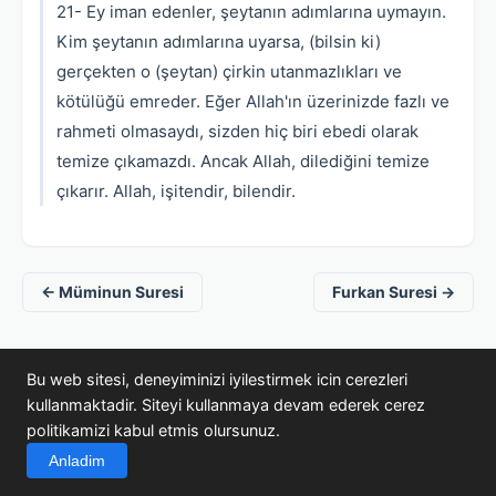
21- Ey iman edenler, şeytanın adımlarına uymayın.
Kim şeytanın adımlarına uyarsa, (bilsin ki)
gerçekten o (şeytan) çirkin utanmazlıkları ve
kötülüğü emreder. Eğer Allah'ın üzerinizde fazlı ve
rahmeti olmasaydı, sizden hiç biri ebedi olarak
temize çıkamazdı. Ancak Allah, dilediğini temize
çıkarır. Allah, işitendir, bilendir.
← Müminun Suresi
Furkan Suresi →
Bu web sitesi, deneyiminizi iyilestirmek icin cerezleri
kullanmaktadir. Siteyi kullanmaya devam ederek cerez
© 2005-2026 Kuran Araştırmaları · kuranikerim.gen.tr
politikamizi kabul etmis olursunuz.
Anladim