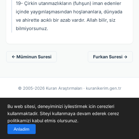
19- Çirkin utanmazlıkların (fuhşun) iman edenler
içinde yaygınlaşmasından hoşlananlara, dünyada
ve ahirette acıklı bir azab vardır. Allah bilir, siz
bilmiyorsunuz.
← Müminun Suresi
Furkan Suresi →
© 2005-2026 Kuran Araştırmaları · kuranikerim.gen.tr
Bu web sitesi, deneyiminizi iyilestirmek icin cerezleri
kullanmaktadir. Siteyi kullanmaya devam ederek cerez
politikamizi kabul etmis olursunuz.
Anladim