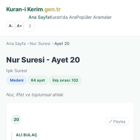
Kuran-i Kerim
.gen.tr
Ana Sayfa
Kuran'da Ara
Popüler Aramalar
☽
A-
A+
Ana Sayfa
›
Nur Suresi
›
Ayet 20
Nur Suresi - Ayet 20
Işık Suresi
Medeni
64 ayet
İniş sırası: 102
Nur, iffet ve toplumsal ahlak
20
🔗 Paylaş
ALI BULAÇ