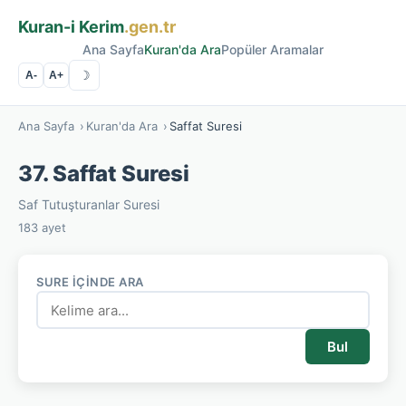
Kuran-i Kerim
.gen.tr
Ana Sayfa
Kuran'da Ara
Popüler Aramalar
☽
A-
A+
Ana Sayfa
›
Kuran'da Ara
›
Saffat Suresi
37. Saffat Suresi
Saf Tutuşturanlar Suresi
183 ayet
SURE İÇINDE ARA
Bul