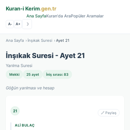
Kuran-i Kerim
.gen.tr
Ana Sayfa
Kuran'da Ara
Popüler Aramalar
☽
A-
A+
Ana Sayfa
›
İnşıkak Suresi
›
Ayet 21
İnşıkak Suresi - Ayet 21
Yarılma Suresi
Mekki
25 ayet
İniş sırası: 83
Göğün yarılması ve hesap
21
🔗 Paylaş
ALI BULAÇ