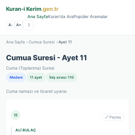
Kuran-i Kerim
.gen.tr
Ana Sayfa
Kuran'da Ara
Popüler Aramalar
☽
A-
A+
Ana Sayfa
›
Cumua Suresi
›
Ayet 11
Cumua Suresi - Ayet 11
Cuma (Toplanma) Suresi
Medeni
11 ayet
İniş sırası: 110
Cuma namazı ve ticaret uyarısı
11
🔗 Paylaş
ALI BULAÇ