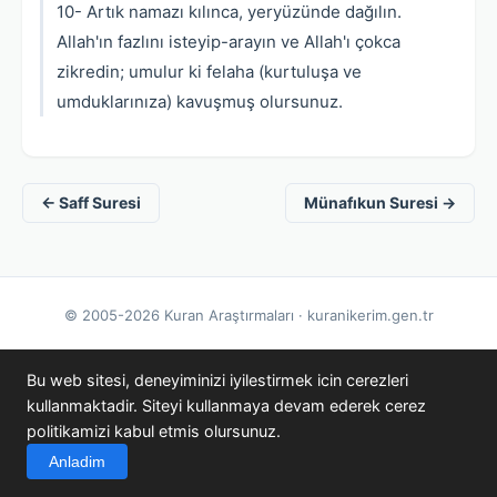
10- Artık namazı kılınca, yeryüzünde dağılın.
Allah'ın fazlını isteyip-arayın ve Allah'ı çokca
zikredin; umulur ki felaha (kurtuluşa ve
umduklarınıza) kavuşmuş olursunuz.
← Saff Suresi
Münafıkun Suresi →
© 2005-2026 Kuran Araştırmaları · kuranikerim.gen.tr
Bu web sitesi, deneyiminizi iyilestirmek icin cerezleri
kullanmaktadir. Siteyi kullanmaya devam ederek cerez
politikamizi kabul etmis olursunuz.
Anladim