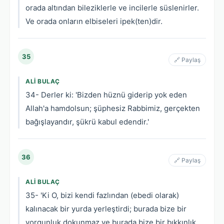
orada altından bileziklerle ve incilerle süslenirler.
Ve orada onların elbiseleri ipek(ten)dir.
35
🔗 Paylaş
ALI BULAÇ
34- Derler ki: 'Bizden hüznü giderip yok eden
Allah'a hamdolsun; şüphesiz Rabbimiz, gerçekten
bağışlayandır, şükrü kabul edendir.'
36
🔗 Paylaş
ALI BULAÇ
35- 'Ki O, bizi kendi fazlından (ebedi olarak)
kalınacak bir yurda yerleştirdi; burada bize bir
yorgunluk dokunmaz ve burada bize bir bıkkınlık