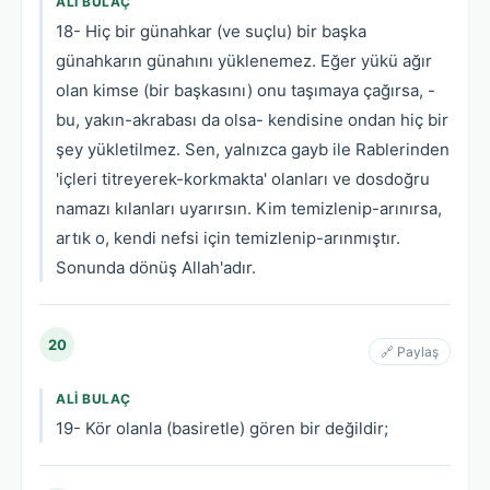
ALI BULAÇ
18- Hiç bir günahkar (ve suçlu) bir başka
günahkarın günahını yüklenemez. Eğer yükü ağır
olan kimse (bir başkasını) onu taşımaya çağırsa, -
bu, yakın-akrabası da olsa- kendisine ondan hiç bir
şey yükletilmez. Sen, yalnızca gayb ile Rablerinden
'içleri titreyerek-korkmakta' olanları ve dosdoğru
namazı kılanları uyarırsın. Kim temizlenip-arınırsa,
artık o, kendi nefsi için temizlenip-arınmıştır.
Sonunda dönüş Allah'adır.
20
🔗 Paylaş
ALI BULAÇ
19- Kör olanla (basiretle) gören bir değildir;