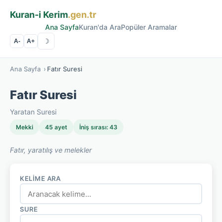
Kuran-i Kerim
.gen.tr
Ana Sayfa
Kuran'da Ara
Popüler Aramalar
☽
A-
A+
Ana Sayfa
›
Fatır Suresi
Fatır Suresi
Yaratan Suresi
Mekki
45 ayet
İniş sırası: 43
Fatır, yaratılış ve melekler
KELIME ARA
SURE