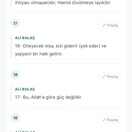
ihtiyacı olmayan)dır, Hamid (övülmeye layık)tır.
17
🔗 Paylaş
ALI BULAÇ
16- Dileyecek olsa, sizi giderir (yok eder) ve
yepyeni bir halk getirir.
18
🔗 Paylaş
ALI BULAÇ
17- Bu, Allah'a göre güç değildir.
19
🔗 Paylaş