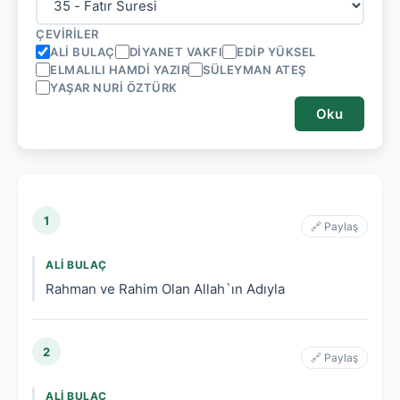
ÇEVIRILER
ALI BULAÇ
DIYANET VAKFI
EDIP YÜKSEL
ELMALILI HAMDI YAZIR
SÜLEYMAN ATEŞ
YAŞAR NURI ÖZTÜRK
Oku
1
🔗 Paylaş
ALI BULAÇ
Rahman ve Rahim Olan Allah`ın Adıyla
2
🔗 Paylaş
ALI BULAÇ