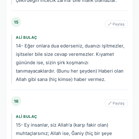
çekirdeğin incecik zarına' bile malik olamazlar.
15
🔗 Paylaş
ALI BULAÇ
14- Eğer onlara dua ederseniz, duanızı işitmezler,
işitseler bile size cevap veremezler. Kıyamet
gününde ise, sizin şirk koşmanızı
tanımayacaklardır. (Bunu her şeyden) Haberi olan
Allah gibi sana (hiç kimse) haber vermez.
16
🔗 Paylaş
ALI BULAÇ
15- Ey insanlar, siz Allah'a (karşı fakir olan)
muhtaçlarsınız; Allah ise, Ğaniy (hiç bir şeye