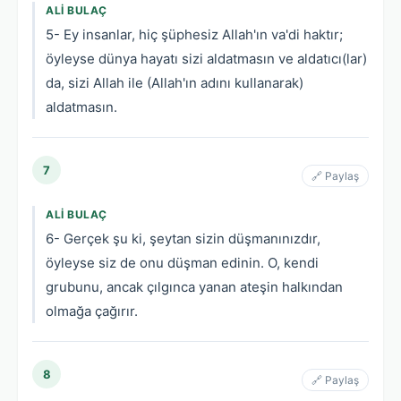
ALI BULAÇ
5- Ey insanlar, hiç şüphesiz Allah'ın va'di haktır;
öyleyse dünya hayatı sizi aldatmasın ve aldatıcı(lar)
da, sizi Allah ile (Allah'ın adını kullanarak)
aldatmasın.
7
🔗 Paylaş
ALI BULAÇ
6- Gerçek şu ki, şeytan sizin düşmanınızdır,
öyleyse siz de onu düşman edinin. O, kendi
grubunu, ancak çılgınca yanan ateşin halkından
olmağa çağırır.
8
🔗 Paylaş