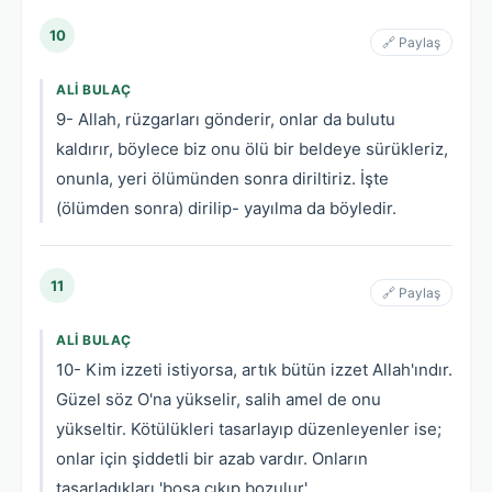
10
🔗 Paylaş
ALI BULAÇ
9- Allah, rüzgarları gönderir, onlar da bulutu
kaldırır, böylece biz onu ölü bir beldeye sürükleriz,
onunla, yeri ölümünden sonra diriltiriz. İşte
(ölümden sonra) dirilip- yayılma da böyledir.
11
🔗 Paylaş
ALI BULAÇ
10- Kim izzeti istiyorsa, artık bütün izzet Allah'ındır.
Güzel söz O'na yükselir, salih amel de onu
yükseltir. Kötülükleri tasarlayıp düzenleyenler ise;
onlar için şiddetli bir azab vardır. Onların
tasarladıkları 'boşa çıkıp bozulur'.