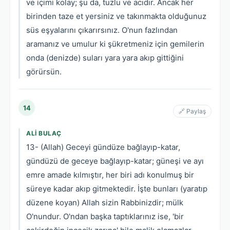
ve içimi kolay; şu da, tuzlu ve acıdır. Ancak her
birinden taze et yersiniz ve takınmakta olduğunuz
süs eşyalarını çıkarırsınız. O'nun fazlından
aramanız ve umulur ki şükretmeniz için gemilerin
onda (denizde) suları yara yara akıp gittiğini
görürsün.
14
🔗 Paylaş
ALI BULAÇ
13- (Allah) Geceyi gündüze bağlayıp-katar,
gündüzü de geceye bağlayıp-katar; güneşi ve ayı
emre amade kılmıştır, her biri adı konulmuş bir
süreye kadar akıp gitmektedir. İşte bunları (yaratıp
düzene koyan) Allah sizin Rabbinizdir; mülk
O'nundur. O'ndan başka taptıklarınız ise, 'bir