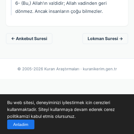
6- (Bu,) Allah'ın va’didir; Allah vadinden geri
dönmez. Ancak insanların çoğu bilmezler.
← Ankebut Suresi
Lokman Suresi →
© 2005-2026 Kuran Araştırmaları · kuranikerim.gen.tr
Bu web sitesi, deneyiminizi iyilestirmek icin cerezleri
kullanmaktadir. Siteyi kullanmaya devam ederek cerez
politikamizi kabul etmis olursunuz.
Anladim