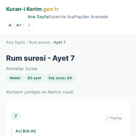
Kuran-i Kerim
.gen.tr
Ana Sayfa
Kuran'da Ara
Popüler Aramalar
☽
A-
A+
Ana Sayfa
›
Rum suresi
›
Ayet 7
Rum suresi - Ayet 7
Romalılar Suresi
Mekki
60 ayet
İniş sırası: 84
Rumların yenilgisi ve Allah'ın vaadi
7
🔗 Paylaş
ALI BULAÇ