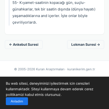
55- Kıyamet-saatinin kopacağı gün, suçlu-
günahkarlar, tek bir saatin dışında (dünya hayatı)
yaşamadıklarına and içerler. İşte onlar böyle
çevriliyorlardı.
← Ankebut Suresi
Lokman Suresi →
© 2005-2026 Kuran Araştırmaları · kuranikerim.gen.tr
Bu web sitesi, deneyiminizi iyilestirmek icin cerezleri
kullanmaktadir. Siteyi kullanmaya devam ederek cerez
politikamizi kabul etmis olursunuz.
Anladim