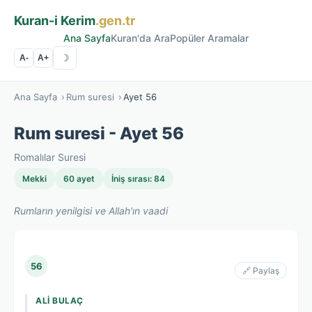
Kuran-i Kerim
.gen.tr
Ana Sayfa
Kuran'da Ara
Popüler Aramalar
☽
A-
A+
Ana Sayfa
›
Rum suresi
›
Ayet 56
Rum suresi - Ayet 56
Romalılar Suresi
Mekki
60 ayet
İniş sırası: 84
Rumların yenilgisi ve Allah'ın vaadi
56
🔗 Paylaş
ALI BULAÇ