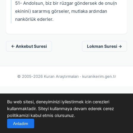
51- Andolsun, biz bir rüzgar göndersek de onu(n
ekinini) sararmış görseler, mutlaka ardından
nankörlük ederler.
← Ankebut Suresi
Lokman Suresi →
© 2005-2026 Kuran Araştırmaları · kuranikerim.gen.tr
Bu web sitesi, deneyiminizi iyilestirmek icin cerezleri
kullanmaktadir. Siteyi kullanmaya devam ederek cerez
politikamizi kabul etmis olursunuz.
Anladim