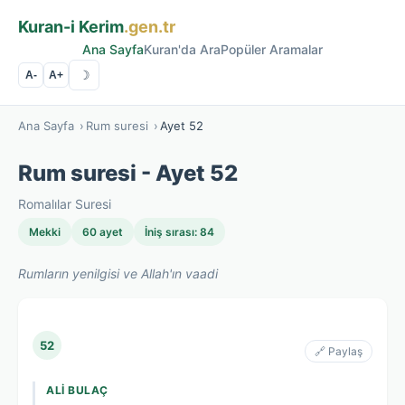
Kuran-i Kerim
.gen.tr
Ana Sayfa
Kuran'da Ara
Popüler Aramalar
☽
A-
A+
Ana Sayfa
›
Rum suresi
›
Ayet 52
Rum suresi - Ayet 52
Romalılar Suresi
Mekki
60 ayet
İniş sırası: 84
Rumların yenilgisi ve Allah'ın vaadi
52
🔗 Paylaş
ALI BULAÇ