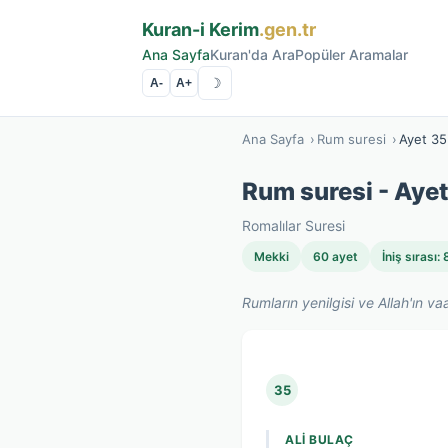
Kuran-i Kerim
.gen.tr
Ana Sayfa
Kuran'da Ara
Popüler Aramalar
☽
A-
A+
Ana Sayfa
›
Rum suresi
›
Ayet 35
Rum suresi - Aye
Romalılar Suresi
Mekki
60 ayet
İniş sırası:
Rumların yenilgisi ve Allah'ın va
35
ALI BULAÇ