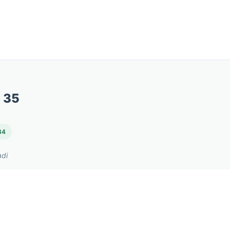
t 35
 84
adi