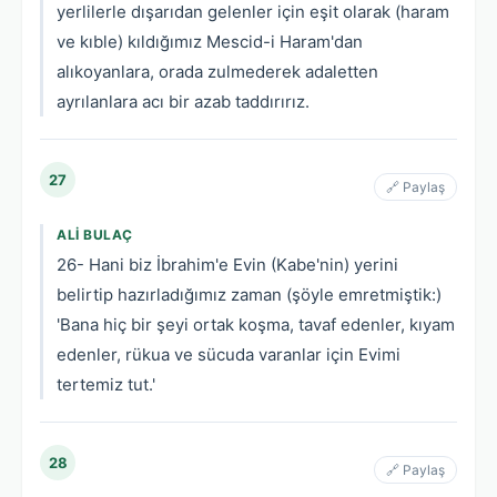
yerlilerle dışarıdan gelenler için eşit olarak (haram
ve kıble) kıldığımız Mescid-i Haram'dan
alıkoyanlara, orada zulmederek adaletten
ayrılanlara acı bir azab taddırırız.
27
🔗 Paylaş
ALI BULAÇ
26- Hani biz İbrahim'e Evin (Kabe'nin) yerini
belirtip hazırladığımız zaman (şöyle emretmiştik:)
'Bana hiç bir şeyi ortak koşma, tavaf edenler, kıyam
edenler, rükua ve sücuda varanlar için Evimi
tertemiz tut.'
28
🔗 Paylaş