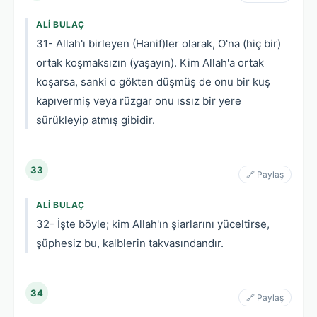
ALI BULAÇ
31- Allah'ı birleyen (Hanif)ler olarak, O'na (hiç bir)
ortak koşmaksızın (yaşayın). Kim Allah'a ortak
koşarsa, sanki o gökten düşmüş de onu bir kuş
kapıvermiş veya rüzgar onu ıssız bir yere
sürükleyip atmış gibidir.
33
🔗 Paylaş
ALI BULAÇ
32- İşte böyle; kim Allah'ın şiarlarını yüceltirse,
şüphesiz bu, kalblerin takvasındandır.
34
🔗 Paylaş