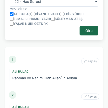
ÇEVIRILER
ALI BULAÇ
DIYANET VAKFI
EDIP YÜKSEL
ELMALILI HAMDI YAZIR
SÜLEYMAN ATEŞ
YAŞAR NURI ÖZTÜRK
Oku
1
🔗 Paylaş
ALI BULAÇ
Rahman ve Rahim Olan Allah`ın Adıyla
2
🔗 Paylaş
ALI BULAÇ