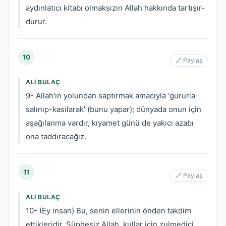
aydınlatıcı kitabı olmaksızın Allah hakkında tartışır-
durur.
10
🔗 Paylaş
ALI BULAÇ
9- Allah'ın yolundan saptırmak amacıyla 'gururla
salınıp-kasılarak' (bunu yapar); dünyada onun için
aşağılanma vardır, kıyamet günü de yakıcı azabı
ona taddıracağız.
11
🔗 Paylaş
ALI BULAÇ
10- (Ey insan) Bu, senin ellerinin önden takdim
ettikleridir. Şüphesiz Allah, kullar için zulmedici