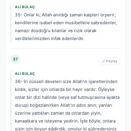
ALI BULAÇ
35- Onlar ki, Allah anıldığı zaman kalpleri ürperir;
kendilerine isabet eden musibetlere sabredenler,
namazı dosdoğru kılanlar ve rızık olarak
verdiklerimizden infak edenlerdir.
37
🔗 Paylaş
ALI BULAÇ
36- İri cüsseli develeri size Allah'ın işaretlerinden
kıldık, sizler için onlarda bir hayır vardır. Öyleyse
onlar bir dizi halinde (veya saf tutmuşcasına ayakta
durup) boğazlanırken Allah'ın adını anın; yanları
üzerine yattıkları zaman da onlardan yiyin,
kanaatkara ve isteyene yedirin. İşte böyle, onlara
sizin için boyun eğdirdik, umulur ki şükredersiniz.