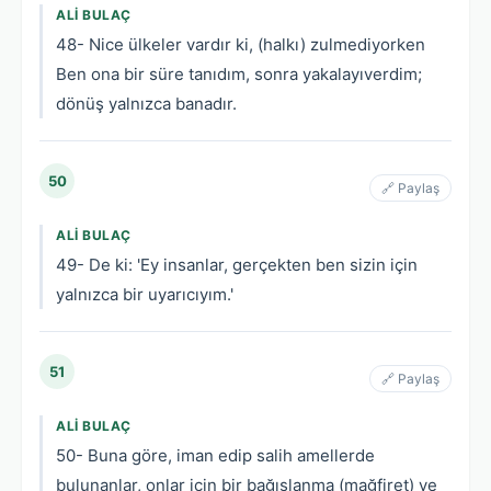
ALI BULAÇ
48- Nice ülkeler vardır ki, (halkı) zulmediyorken
Ben ona bir süre tanıdım, sonra yakalayıverdim;
dönüş yalnızca banadır.
50
🔗 Paylaş
ALI BULAÇ
49- De ki: 'Ey insanlar, gerçekten ben sizin için
yalnızca bir uyarıcıyım.'
51
🔗 Paylaş
ALI BULAÇ
50- Buna göre, iman edip salih amellerde
bulunanlar, onlar için bir bağışlanma (mağfiret) ve