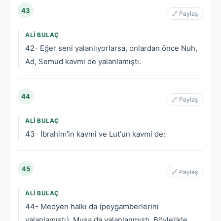
43
🔗 Paylaş
ALI BULAÇ
42- Eğer seni yalanlıyorlarsa, onlardan önce Nuh,
Ad, Semud kavmi de yalanlamıştı.
44
🔗 Paylaş
ALI BULAÇ
43- İbrahim'in kavmi ve Lut'un kavmi de:
45
🔗 Paylaş
ALI BULAÇ
44- Medyen halkı da (peygamberlerini
yalanlamıştı). Musa da yalanlanmıştı. Böylelikle