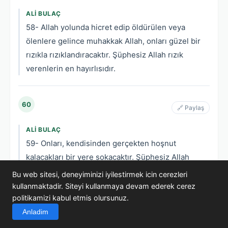
ALI BULAÇ
58- Allah yolunda hicret edip öldürülen veya
ölenlere gelince muhakkak Allah, onları güzel bir
rızıkla rızıklandıracaktır. Şüphesiz Allah rızık
verenlerin en hayırlısıdır.
60
🔗 Paylaş
ALI BULAÇ
59- Onları, kendisinden gerçekten hoşnut
kalacakları bir yere sokacaktır. Şüphesiz Allah
bilendir, halimdir.
Bu web sitesi, deneyiminizi iyilestirmek icin cerezleri
kullanmaktadir. Siteyi kullanmaya devam ederek cerez
politikamizi kabul etmis olursunuz.
61
🔗 Paylaş
Anladim