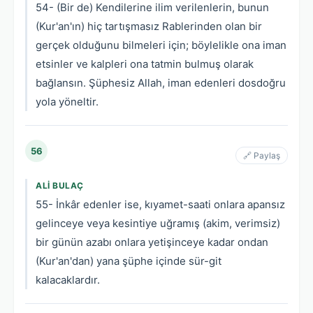
54- (Bir de) Kendilerine ilim verilenlerin, bunun
(Kur'an'ın) hiç tartışmasız Rablerinden olan bir
gerçek olduğunu bilmeleri için; böylelikle ona iman
etsinler ve kalpleri ona tatmin bulmuş olarak
bağlansın. Şüphesiz Allah, iman edenleri dosdoğru
yola yöneltir.
56
🔗 Paylaş
ALI BULAÇ
55- İnkâr edenler ise, kıyamet-saati onlara apansız
gelinceye veya kesintiye uğramış (akim, verimsiz)
bir günün azabı onlara yetişinceye kadar ondan
(Kur'an'dan) yana şüphe içinde sür-git
kalacaklardır.