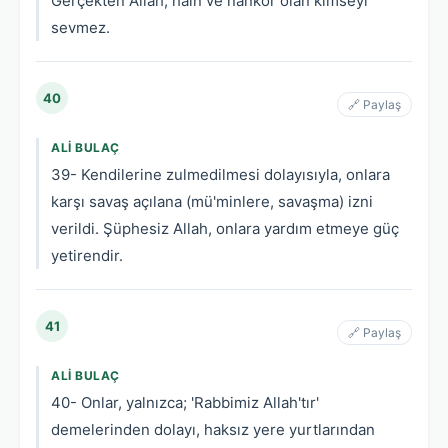
Gerçekten Allah, hain ve nankör olan kimseyi
sevmez.
40
🔗 Paylaş
ALI BULAÇ
39- Kendilerine zulmedilmesi dolayısıyla, onlara
karşı savaş açılana (mü'minlere, savaşma) izni
verildi. Şüphesiz Allah, onlara yardım etmeye güç
yetirendir.
41
🔗 Paylaş
ALI BULAÇ
40- Onlar, yalnızca; 'Rabbimiz Allah'tır'
demelerinden dolayı, haksız yere yurtlarından