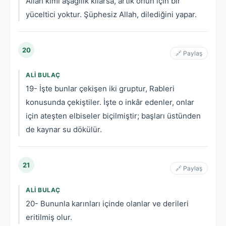
Allah kimi aşağılık kılarsa, artık onun için bir
yüceltici yoktur. Şüphesiz Allah, dilediğini yapar.
20
🔗 Paylaş
ALI BULAÇ
19- İşte bunlar çekişen iki gruptur, Rableri
konusunda çekiştiler. İşte o inkâr edenler, onlar
için ateşten elbiseler biçilmiştir; başları üstünden
de kaynar su dökülür.
21
🔗 Paylaş
ALI BULAÇ
20- Bununla karınları içinde olanlar ve derileri
eritilmiş olur.