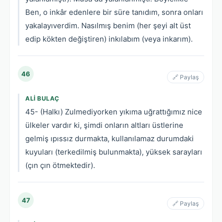
Ben, o inkâr edenlere bir süre tanıdım, sonra onları
yakalayıverdim. Nasılmış benim (her şeyi alt üst
edip kökten değiştiren) inkılabım (veya inkarım).
46
🔗 Paylaş
ALI BULAÇ
45- (Halkı) Zulmediyorken yıkıma uğrattığımız nice
ülkeler vardır ki, şimdi onların altları üstlerine
gelmiş ıpıssız durmakta, kullanılamaz durumdaki
kuyuları (terkedilmiş bulunmakta), yüksek sarayları
(çın çın ötmektedir).
47
🔗 Paylaş