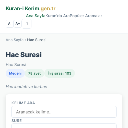
Kuran-i Kerim
.gen.tr
Ana Sayfa
Kuran'da Ara
Popüler Aramalar
☽
A-
A+
Ana Sayfa
›
Hac Suresi
Hac Suresi
Hac Suresi
Medeni
78 ayet
İniş sırası: 103
Hac ibadeti ve kurban
KELIME ARA
SURE