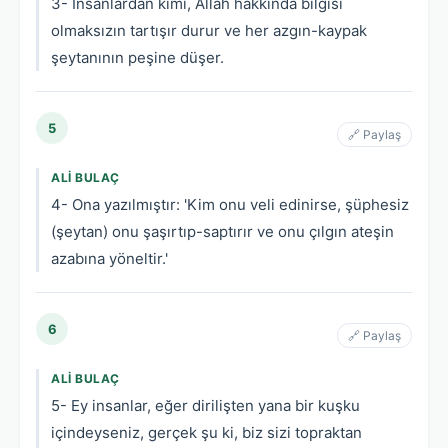
3- İnsanlardan kimi, Allah hakkında bilgisi
olmaksızın tartışır durur ve her azgın-kaypak
şeytanının peşine düşer.
5
🔗 Paylaş
ALI BULAÇ
4- Ona yazılmıştır: 'Kim onu veli edinirse, şüphesiz
(şeytan) onu şaşırtıp-saptırır ve onu çılgın ateşin
azabına yöneltir.'
6
🔗 Paylaş
ALI BULAÇ
5- Ey insanlar, eğer dirilişten yana bir kuşku
içindeyseniz, gerçek şu ki, biz sizi topraktan