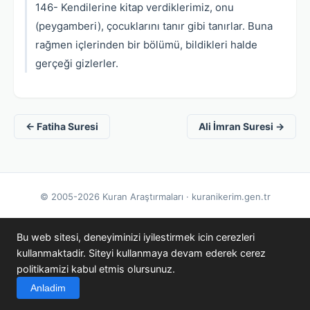
146- Kendilerine kitap verdiklerimiz, onu
(peygamberi), çocuklarını tanır gibi tanırlar. Buna
rağmen içlerinden bir bölümü, bildikleri halde
gerçeği gizlerler.
← Fatiha Suresi
Ali İmran Suresi →
© 2005-2026 Kuran Araştırmaları · kuranikerim.gen.tr
Bu web sitesi, deneyiminizi iyilestirmek icin cerezleri
kullanmaktadir. Siteyi kullanmaya devam ederek cerez
politikamizi kabul etmis olursunuz.
Anladim