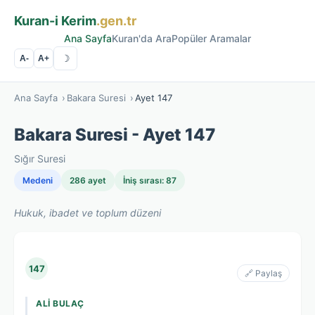
Kuran-i Kerim
.gen.tr
Ana Sayfa
Kuran'da Ara
Popüler Aramalar
☽
A-
A+
Ana Sayfa
›
Bakara Suresi
›
Ayet 147
Bakara Suresi - Ayet 147
Sığır Suresi
Medeni
286 ayet
İniş sırası: 87
Hukuk, ibadet ve toplum düzeni
147
🔗 Paylaş
ALI BULAÇ