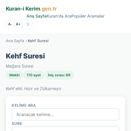
Kuran-i Kerim
.gen.tr
Ana Sayfa
Kuran'da Ara
Popüler Aramalar
☽
A-
A+
Ana Sayfa
›
Kehf Suresi
Kehf Suresi
Mağara Suresi
Mekki
110 ayet
İniş sırası: 69
Kehf ehli, Hızır ve Zülkarneyn
KELIME ARA
SURE