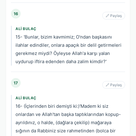
16
🔗 Paylaş
ALI BULAÇ
15- 'Bunlar, bizim kavmimiz; O'ndan başkasını
ilahlar edindiler, onlara apaçık bir delil getirmeleri
gerekmez miydi? Öyleyse Allah'a karşı yalan
uydurup iftira edenden daha zalim kimdir?'
17
🔗 Paylaş
ALI BULAÇ
16- (İçlerinden biri demişti ki:)'Madem ki siz
onlardan ve Allah'tan başka taptıklarından kopup-
ayrıldınız, o halde, (dağlara çekilip) mağaraya
sığının da Rabbiniz size rahmetinden (bolca bir