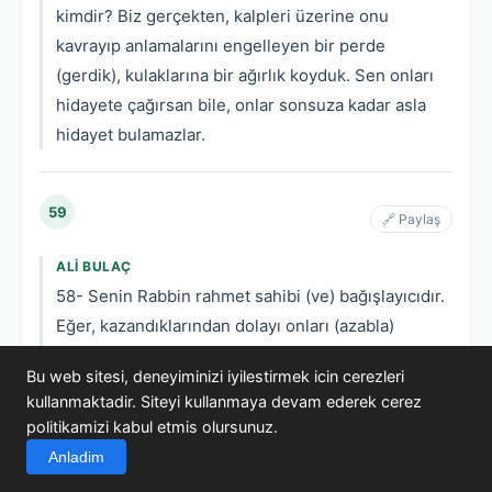
kimdir? Biz gerçekten, kalpleri üzerine onu
kavrayıp anlamalarını engelleyen bir perde
(gerdik), kulaklarına bir ağırlık koyduk. Sen onları
hidayete çağırsan bile, onlar sonsuza kadar asla
hidayet bulamazlar.
59
🔗 Paylaş
ALI BULAÇ
58- Senin Rabbin rahmet sahibi (ve) bağışlayıcıdır.
Eğer, kazandıklarından dolayı onları (azabla)
yakalasaydı, şüphesiz onlara azabı (bir an önce)
Bu web sitesi, deneyiminizi iyilestirmek icin cerezleri
çabuklaştırırdı. Hayır, onlar için bir buluşma zamanı
kullanmaktadir. Siteyi kullanmaya devam ederek cerez
vardır, onun dışında asla başka bir sığınak
politikamizi kabul etmis olursunuz.
bulamayacaklardır.
Anladim