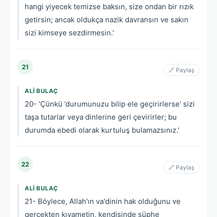
hangi yiyecek temizse baksın, size ondan bir rızık
getirsin; ancak oldukça nazik davransın ve sakın
sizi kimseye sezdirmesin.'
21
🔗 Paylaş
ALI BULAÇ
20- 'Çünkü ’durumunuzu bilip ele geçirirlerse’ sizi
taşa tutarlar veya dinlerine geri çevirirler; bu
durumda ebedi olarak kurtuluş bulamazsınız.'
22
🔗 Paylaş
ALI BULAÇ
21- Böylece, Allah'ın va'dinin hak olduğunu ve
gerçekten kıyametin, kendisinde şüphe