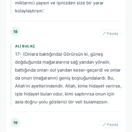
miktarını) yaysın ve işinizden size bir yarar
kolaylaştırsın.'
18
🔗 Paylaş
ALI BULAÇ
17- (Onlara baktığında) Görürsün ki, güneş
doğduğunda mağaralarına sağ yandan yönelir,
battığında onları sol yandan keser-geçerdi ve onlar
da onun (mağaranın) geniş boşluğundalardı. Bu,
Allah'ın ayetlerindendir. Allah, kime hidayet verirse,
işte hidayet bulan odur, kimi saptırırsa onun için
asla doğru-yolu gösterici bir veli bulamazsın.
19
🔗 Paylaş