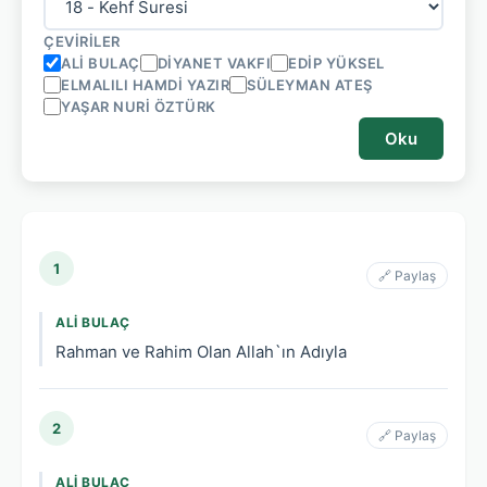
ÇEVIRILER
ALI BULAÇ
DIYANET VAKFI
EDIP YÜKSEL
ELMALILI HAMDI YAZIR
SÜLEYMAN ATEŞ
YAŞAR NURI ÖZTÜRK
Oku
1
🔗 Paylaş
ALI BULAÇ
Rahman ve Rahim Olan Allah`ın Adıyla
2
🔗 Paylaş
ALI BULAÇ