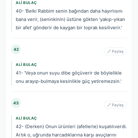
ALI BULAÇ
40- 'Belki Rabbim senin bağından daha hayırlısını
bana verir, (seninkinin) üstüne gökten 'yakıp-yıkan
bir afet' gönderir de kaygan bir toprak kesiliverir.'
42
🔗 Paylaş
ALI BULAÇ
41- 'Veya onun suyu dibe göçüverir de böylelikle
onu arayıp-bulmaya kesinlikle güç yetiremezsin.'
43
🔗 Paylaş
ALI BULAÇ
42- (Derken) Onun ürünleri (afetlerle) kuşatılıverdi.
Artık o, uğrunda harcadıklarına karşı avuçlarını