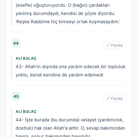
(esefle) oğuşturuyordu. O (bağın) çardakları
yıkılmış durumdaydı, kendisi de şöyle diyordu:
'Keşke Rabbime hiç kimseyi ortak koşmasaydım.'
44
🔗 Paylaş
ALI BULAÇ
43- Allah'ın dışında ona yardım edecek bir topluluk
yoktu, kendi kendine de yardım edemedi.
45
🔗 Paylaş
ALI BULAÇ
44- İşte burada (bu durumda) velayet (yardımcılık,
dostluk) hak olan Allah'a aittir. O, sevap bakımından
hayırlı, sonuç bakımından hayırlıdır.