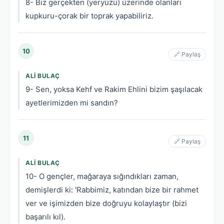
8- Biz gerçekten (yeryüzü) üzerinde olanları
kupkuru-çorak bir toprak yapabiliriz.
10
🔗 Paylaş
ALI BULAÇ
9- Sen, yoksa Kehf ve Rakim Ehlini bizim şaşılacak
ayetlerimizden mi sandın?
11
🔗 Paylaş
ALI BULAÇ
10- O gençler, mağaraya sığındıkları zaman,
demişlerdi ki: 'Rabbimiz, katından bize bir rahmet
ver ve işimizden bize doğruyu kolaylaştır (bizi
başarılı kıl).