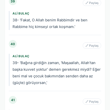
39
🔗 Paylaş
ALI BULAÇ
38- 'Fakat, O Allah benim Rabbimdir ve ben
Rabbime hiç kimseyi ortak koşmam.'
40
🔗 Paylaş
ALI BULAÇ
39- 'Bağına girdiğin zaman, 'Maşaallah, Allah'tan
başka kuvvet yoktur' demen gerekmez miydi? Eğer
beni mal ve çocuk bakımından senden daha az
(güçte) görüyorsan,'
41
🔗 Paylaş