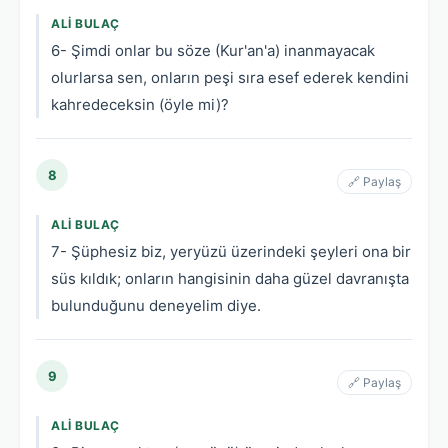
ALI BULAÇ
6- Şimdi onlar bu söze (Kur'an'a) inanmayacak
olurlarsa sen, onların peşi sıra esef ederek kendini
kahredeceksin (öyle mi)?
8
🔗 Paylaş
ALI BULAÇ
7- Şüphesiz biz, yeryüzü üzerindeki şeyleri ona bir
süs kıldık; onların hangisinin daha güzel davranışta
bulunduğunu deneyelim diye.
9
🔗 Paylaş
ALI BULAÇ