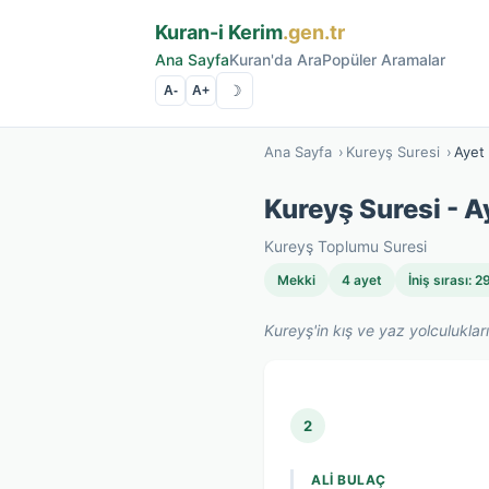
Kuran-i Kerim
.gen.tr
Ana Sayfa
Kuran'da Ara
Popüler Aramalar
☽
A-
A+
Ana Sayfa
›
Kureyş Suresi
›
Ayet
Kureyş Suresi - A
Kureyş Toplumu Suresi
Mekki
4 ayet
İniş sırası: 2
Kureyş'in kış ve yaz yolculukları
2
ALI BULAÇ