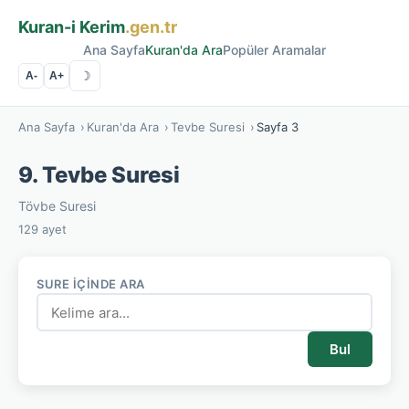
Kuran-i Kerim
.gen.tr
Ana Sayfa
Kuran'da Ara
Popüler Aramalar
☽
A-
A+
Ana Sayfa
›
Kuran'da Ara
›
Tevbe Suresi
›
Sayfa 3
9. Tevbe Suresi
Tövbe Suresi
129 ayet
SURE İÇINDE ARA
Bul