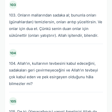
103
103. Onların mallarından sadaka al; bununla onları
(günahlardan) temizlersin, onları arıtıp yüceltirsin. Ve
onlar için dua et. Çünkü senin duan onlar için
sükûnettir (onları yatıştırır). Allah işitendir, bilendir.
104
104. Allah'ın, kullarının tevbesini kabul edeceğini,
sadakaları geri çevirmeyeceğini ve Allah'ın tevbeyi
çok kabul eden ve pek esirgeyen olduğunu hâla
bilmezler mi?
105
105. De ki: (Yapacağınızı) yapın! Amelinizi Allah da