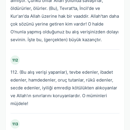
almıştır. Çünkü onlar Allah yolunda savaşırlar,
öldürürler, ölürler. (Bu), Tevrat'ta, İncil'de ve
Kur'an'da Allah üzerine hak bir vaaddir. Allah'tan daha
çok sözünü yerine getiren kim vardır! O halde
O'nunla yapmış olduğunuz bu alış verişinizden dolayı
sevinin. İşte bu, (gerçekten) büyük kazançtır.
112
112. (Bu alış verişi yapanlar), tevbe edenler, ibadet
edenler, hamdedenler, oruç tutanlar, rükû edenler,
secde edenler, iyiliği emredip kötülükten alıkoyanlar
ve Allah'ın sınırlarını koruyanlardır. O müminleri
müjdele!
113