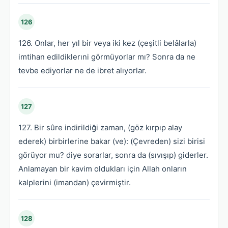
126
126. Onlar, her yıl bir veya iki kez (çeşitli belâlarla)
imtihan edildiklerıni görmüyorlar mı? Sonra da ne
tevbe ediyorlar ne de ibret alıyorlar.
127
127. Bir sûre indirildiği zaman, (göz kırpıp alay
ederek) birbirlerine bakar (ve): (Çevreden) sizi birisi
görüyor mu? diye sorarlar, sonra da (sıvışıp) giderler.
Anlamayan bir kavim oldukları için Allah onların
kalplerini (imandan) çevirmiştir.
128