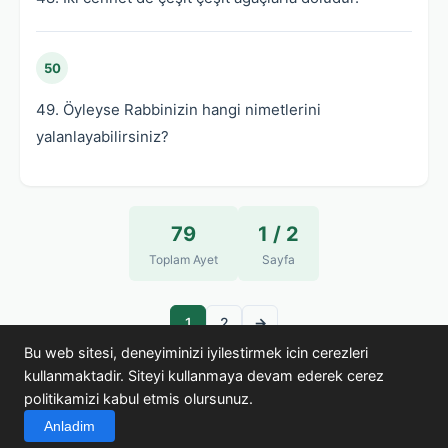
50
49. Öyleyse Rabbinizin hangi nimetlerini
yalanlayabilirsiniz?
79
1 / 2
Toplam Ayet
Sayfa
1
2
→
Bu web sitesi, deneyiminizi iyilestirmek icin cerezleri
kullanmaktadir. Siteyi kullanmaya devam ederek cerez
politikamizi kabul etmis olursunuz.
© 2005-2026 Kuran Araştırmaları · kuranikerim.gen.tr
Anladim