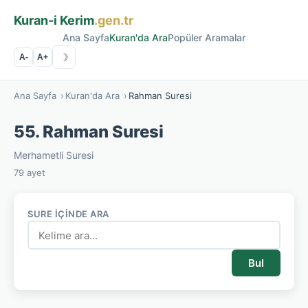
Kuran-i Kerim
.gen.tr
Ana Sayfa
Kuran'da Ara
Popüler Aramalar
☽
A-
A+
Ana Sayfa
›
Kuran'da Ara
›
Rahman Suresi
55. Rahman Suresi
Merhametli Suresi
79 ayet
SURE İÇINDE ARA
Bul