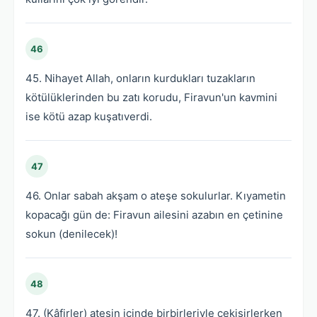
46
45. Nihayet Allah, onların kurdukları tuzakların
kötülüklerinden bu zatı korudu, Firavun'un kavmini
ise kötü azap kuşatıverdi.
47
46. Onlar sabah akşam o ateşe sokulurlar. Kıyametin
kopacağı gün de: Firavun ailesini azabın en çetinine
sokun (denilecek)!
48
47. (Kâfirler) ateşin içinde birbirleriyle çekişirlerken