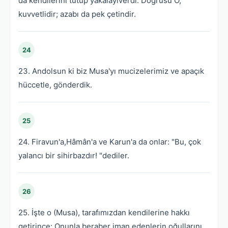
da kendilerini tutup yakalayıverdi. Doğrusu O,
kuvvetlidir; azabı da pek çetindir.
24
23. Andolsun ki biz Musa'yı mucizelerimiz ve apaçık
hüccetle, gönderdik.
25
24. Firavun'a,Hâmân'a ve Karun'a da onlar: "Bu, çok
yalancı bir sihirbazdır! "dediler.
26
25. İşte o (Musa), tarafımızdan kendilerine hakkı
getirince: Onunla beraber iman edenlerin oğullarını