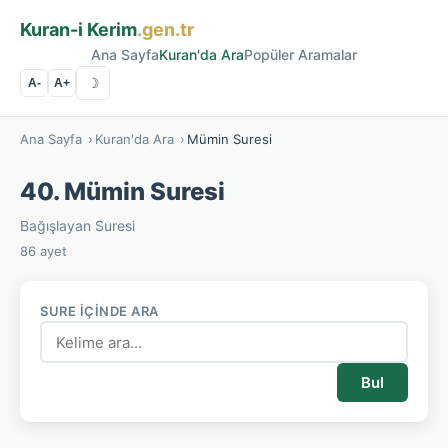
Kuran-i Kerim
.gen.tr
Ana Sayfa
Kuran'da Ara
Popüler Aramalar
☽
A-
A+
Ana Sayfa
›
Kuran'da Ara
›
Mümin Suresi
40. Mümin Suresi
Bağışlayan Suresi
86 ayet
SURE İÇINDE ARA
Bul