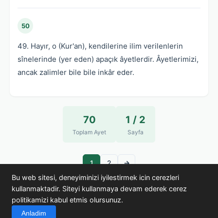
50
49. Hayır, o (Kur'an), kendilerine ilim verilenlerin
sînelerinde (yer eden) apaçık âyetlerdir. Âyetlerimizi,
ancak zalimler bile bile inkâr eder.
70
1 / 2
Toplam Ayet
Sayfa
1
2
→
Bu web sitesi, deneyiminizi iyilestirmek icin cerezleri
kullanmaktadir. Siteyi kullanmaya devam ederek cerez
politikamizi kabul etmis olursunuz.
© 2005-2026 Kuran Araştırmaları · kuranikerim.gen.tr
Anladim