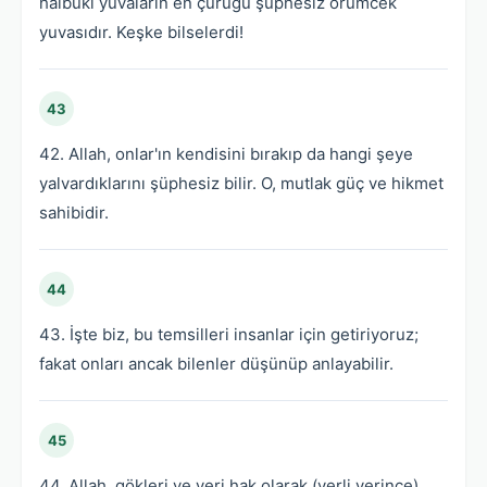
halbuki yuvaların en çürüğü şüphesiz örümcek
yuvasıdır. Keşke bilselerdi!
43
42. Allah, onlar'ın kendisini bırakıp da hangi şeye
yalvardıklarını şüphesiz bilir. O, mutlak güç ve hikmet
sahibidir.
44
43. İşte biz, bu temsilleri insanlar için getiriyoruz;
fakat onları ancak bilenler düşünüp anlayabilir.
45
44. Allah, gökleri ve yeri hak olarak (yerli yerince)