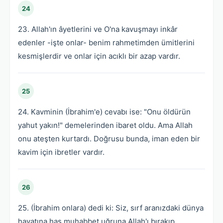
24
23. Allah'ın âyetlerini ve O'na kavuşmayı inkâr
edenler -işte onlar- benim rahmetimden ümitlerini
kesmişlerdir ve onlar için acıklı bir azap vardır.
25
24. Kavminin (İbrahim'e) cevabı ise: "Onu öldürün
yahut yakın!" demelerinden ibaret oldu. Ama Allah
onu ateşten kurtardı. Doğrusu bunda, iman eden bir
kavim için ibretler vardır.
26
25. (İbrahim onlara) dedi ki: Siz, sırf aranızdaki dünya
hayatına has muhabbet uğruna Allah'ı bırakıp