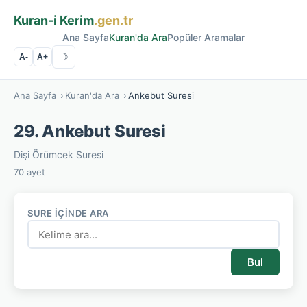
Kuran-i Kerim
.gen.tr
Ana Sayfa
Kuran'da Ara
Popüler Aramalar
☽
A-
A+
Ana Sayfa
›
Kuran'da Ara
›
Ankebut Suresi
29. Ankebut Suresi
Dişi Örümcek Suresi
70 ayet
SURE İÇINDE ARA
Bul