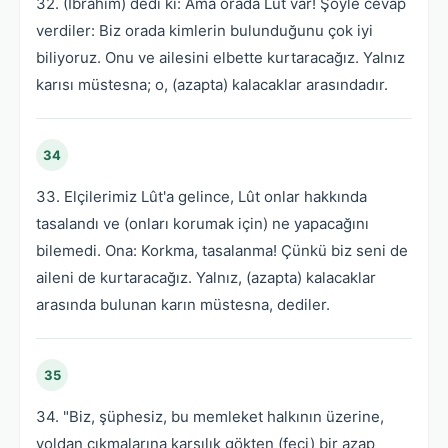
32. (İbrahim) dedi ki: Ama orada Lût var! Şöyle cevap
verdiler: Biz orada kimlerin bulunduğunu çok iyi
biliyoruz. Onu ve ailesini elbette kurtaracağız. Yalnız
karısı müstesna; o, (azapta) kalacaklar arasındadır.
34
33. Elçilerimiz Lût'a gelince, Lût onlar hakkında
tasalandı ve (onları korumak için) ne yapacağını
bilemedi. Ona: Korkma, tasalanma! Çünkü biz seni de
aileni de kurtaracağız. Yalnız, (azapta) kalacaklar
arasında bulunan karın müstesna, dediler.
35
34. "Biz, şüphesiz, bu memleket halkının üzerine,
yoldan çıkmalarına karşılık gökten (feci) bir azap