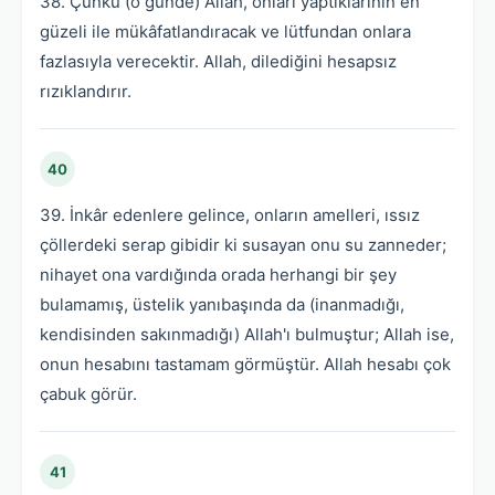
38. Çünkü (o günde) Allah, onları yaptıklarının en
güzeli ile mükâfatlandıracak ve lütfundan onlara
fazlasıyla verecektir. Allah, dilediğini hesapsız
rızıklandırır.
40
39. İnkâr edenlere gelince, onların amelleri, ıssız
çöllerdeki serap gibidir ki susayan onu su zanneder;
nihayet ona vardığında orada herhangi bir şey
bulamamış, üstelik yanıbaşında da (inanmadığı,
kendisinden sakınmadığı) Allah'ı bulmuştur; Allah ise,
onun hesabını tastamam görmüştür. Allah hesabı çok
çabuk görür.
41