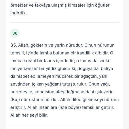
örnekler ve takvâya ulaşmış kimseler için öğütler
indirdik.
36
35. Allah, göklerin ve yerin nûrudur. O'nun nûrunun
temsili, içinde lamba bulunan bir kandillik gibidir. O
lamba kristal bir fanus içindedir; o fanus da sanki
inciye benzer bir yıldız gibidir ki, doğuya da, batıya
da nisbet edilemeyen mübarek bir ağaçtan, yani
zeytinden (çıkan yağdan) tutuşturulur. Onun yağı,
neredeyse, kendisine ateş değmese dahi ışık verir.
(Bu,) nûr üstüne nûrdur. Allah dilediği kimseyi nûruna
eriştirir. Allah insanlara (işte böyle) temsiller getirir.
Allah her şeyi bilir.