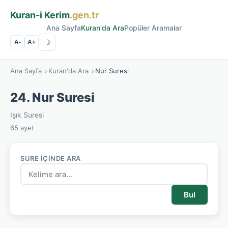
Kuran-i Kerim
.gen.tr
Ana Sayfa
Kuran'da Ara
Popüler Aramalar
☽
A-
A+
Ana Sayfa
›
Kuran'da Ara
›
Nur Suresi
24. Nur Suresi
Işık Suresi
65 ayet
SURE İÇINDE ARA
Bul