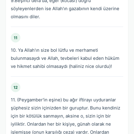
9.Beşinci defa da, eğer (kocası) doğru
söyleyenlerden ise Allah'ın gazabının kendi üzerine
olmasını diler.
11
10. Ya Allah'ın size bol lütfu ve merhameti
bulunmasaydı ve Allah, tevbeleri kabul eden hüküm
ve hikmet sahibi olmasaydı (haliniz nice olurdu)!
12
11. (Peygamber'in eşine) bu ağır iftirayı uyduranlar
şüphesiz sizin içinizden bir guruptur. Bunu kendiniz
için bir kötülük sanmayın, aksine o, sizin için bir
iyiliktir. Onlardan her bir kişiye, günah olarak ne
işlemişse (onun karşılığı ceza) vardır. Onlardan