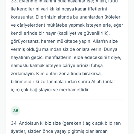
33. Evlenme imkânını bulamayanlar ise; Allah, lütfu
ile kendilerini varlıklı kılıncaya kadar iffetlerini
korusunlar. Ellerinizin altında bulunanlardan (köleler
ve câriyelerden) mükâtebe yapmak isteyenlerle, eğer
kendilerinde bir hayır (kabiliyet ve güvenilirlik).
görüyorsanız, hemen mükâtebe yapın. Allah'ın size
vermiş olduğu malından siz de onlara verin. Dünya
hayatının geçici menfaatlerini elde edeceksiniz diye,
namuslu kalmak isteyen câriyelerinizi fuhşa
zorlamayın. Kim onları zor altında bırakırsa,
bilinmelidir ki zorlanmalarından sonra Allah (onlar
için) çok bağışlayıcı ve merhametlidir.
35
34. Andolsun ki biz size (gerekeni) açık açık bildiren
âyetler, sizden önce yaşayıp gitmiş olanlardan