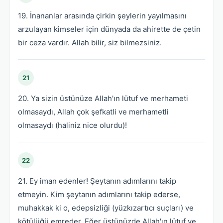
19. İnananlar arasında çirkin şeylerin yayılmasını
arzulayan kimseler için dünyada da ahirette de çetin
bir ceza vardır. Allah bilir, siz bilmezsiniz.
21
20. Ya sizin üstünüze Allah'ın lütuf ve merhameti
olmasaydı, Allah çok şefkatli ve merhametli
olmasaydı (haliniz nice olurdu)!
22
21. Ey iman edenler! Şeytanın adımlarını takip
etmeyin. Kim şeytanın adımlarını takip ederse,
muhakkak ki o, edepsizliği (yüzkızartıcı suçları) ve
kötülüğü emreder. Eğer üstünüzde Allah'ın lütuf ve