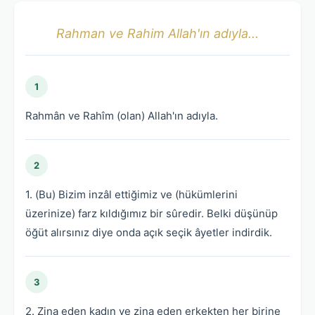
Rahman ve Rahim Allah'ın adıyla...
1
Rahmân ve Rahîm (olan) Allah'ın adıyla.
2
1. (Bu) Bizim inzâl ettiğimiz ve (hükümlerini
üzerinize) farz kıldığımız bir sûredir. Belki düşünüp
öğüt alırsınız diye onda açık seçik âyetler indirdik.
3
2. Zina eden kadın ve zina eden erkekten her birine