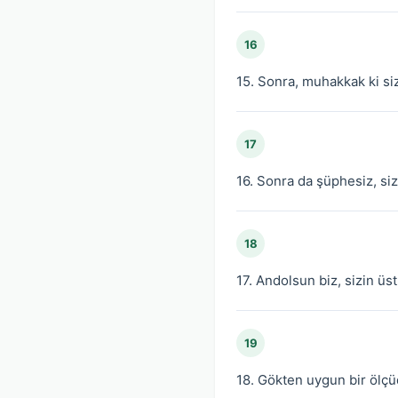
16
15. Sonra, muhakkak ki si
17
16. Sonra da şüphesiz, siz
18
17. Andolsun biz, sizin üs
19
18. Gökten uygun bir ölç