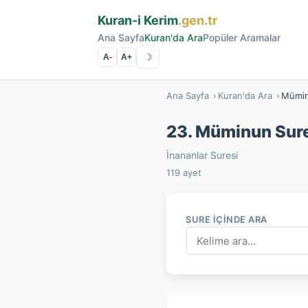
Kuran-i Kerim
.gen.tr
Ana Sayfa
Kuran'da Ara
Popüler Aramalar
☽
A-
A+
Ana Sayfa
›
Kuran'da Ara
›
Mümin
23. Müminun Sur
İnananlar Suresi
119 ayet
SURE İÇINDE ARA