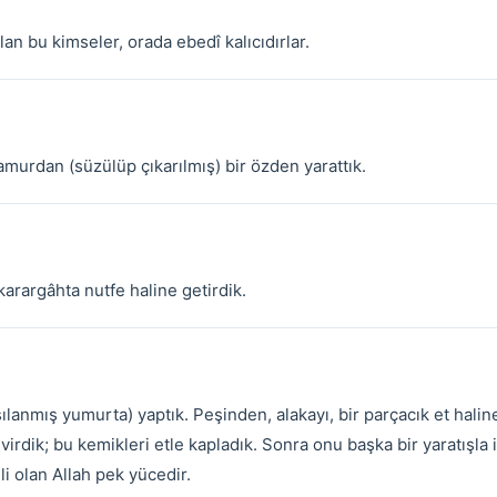
olan bu kimseler, orada ebedî kalıcıdırlar.
amurdan (süzülüp çıkarılmış) bir özden yarattık.
arargâhta nutfe haline getirdik.
şılanmış yumurta) yaptık. Peşinden, alakayı, bir parçacık et halin
virdik; bu kemikleri etle kapladık. Sonra onu başka bir yaratışla 
i olan Allah pek yücedir.