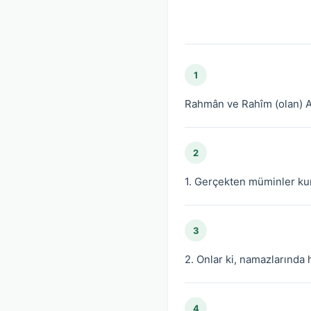
1
Rahmân ve Rahîm (olan) Al
2
1. Gerçekten müminler kur
3
2. Onlar ki, namazlarında 
4