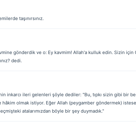
milerde taşınırsınız.
mine gönderdik ve o: Ey kavmim! Allah'a kulluk edin. Sizin için 
ınız? dedi.
 inkarcı ileri gelenleri şöyle dediler: "Bu, tıpkı sizin gibi bir 
ve hâkim olmak istiyor. Eğer Allah (peygamber göndermek) istes
geçmişteki atalarımızdan böyle bir şey duymadık."