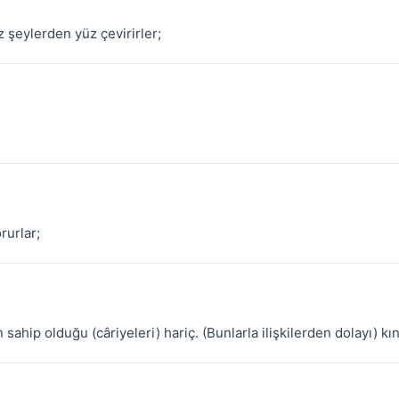
z şeylerden yüz çevirirler;
orurlar;
n sahip olduğu (câriyeleri) hariç. (Bunlarla ilişkilerden dolayı) kı