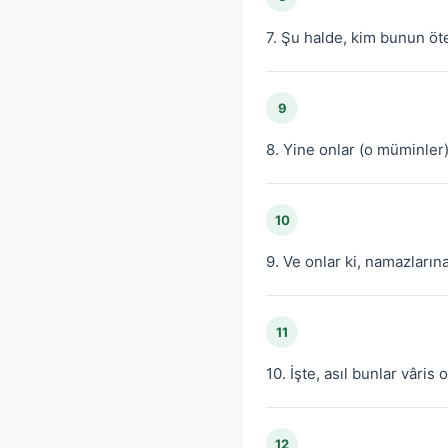
7. Şu halde, kim bunun öte
9
8. Yine onlar (o müminler)
10
9. Ve onlar ki, namazların
11
10. İşte, asıl bunlar vâris 
12