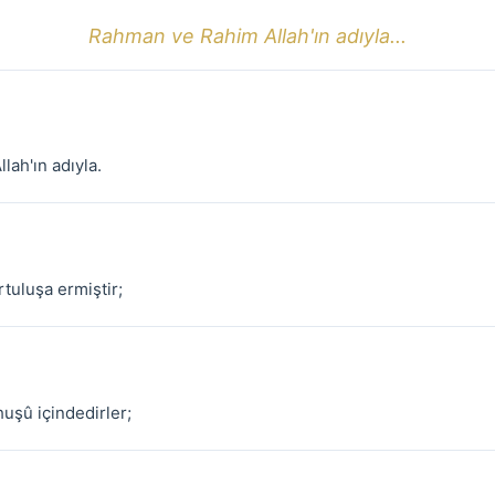
Rahman ve Rahim Allah'ın adıyla...
lah'ın adıyla.
tuluşa ermiştir;
huşû içindedirler;