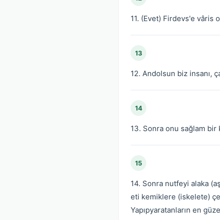
11. (Evet) Firdevs'e vâris 
13
12. Andolsun biz insanı, ç
14
13. Sonra onu sağlam bir k
15
14. Sonra nutfeyi alaka (a
eti kemiklere (iskelete) çe
Yapıpyaratanların en güzel