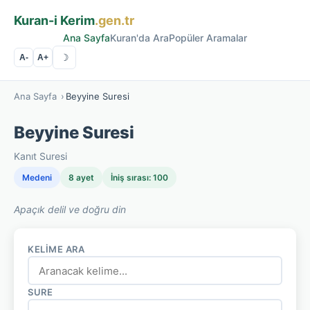
Kuran-i Kerim
.gen.tr
Ana Sayfa
Kuran'da Ara
Popüler Aramalar
☽
A-
A+
Ana Sayfa
›
Beyyine Suresi
Beyyine Suresi
Kanıt Suresi
Medeni
8 ayet
İniş sırası: 100
Apaçık delil ve doğru din
KELIME ARA
SURE