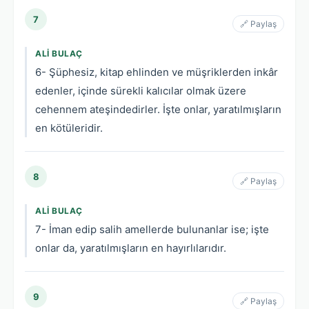
7
🔗 Paylaş
ALI BULAÇ
6- Şüphesiz, kitap ehlinden ve müşriklerden inkâr
edenler, içinde sürekli kalıcılar olmak üzere
cehennem ateşindedirler. İşte onlar, yaratılmışların
en kötüleridir.
8
🔗 Paylaş
ALI BULAÇ
7- İman edip salih amellerde bulunanlar ise; işte
onlar da, yaratılmışların en hayırlılarıdır.
9
🔗 Paylaş