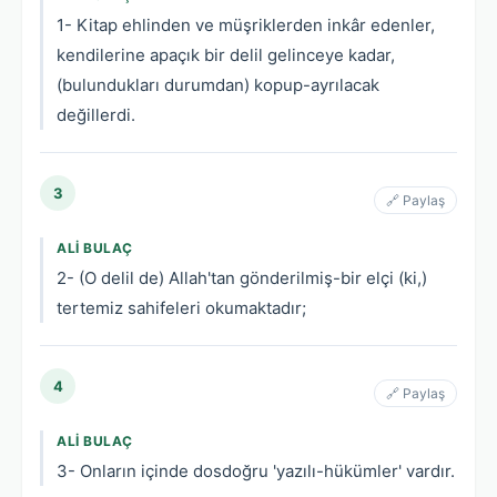
1- Kitap ehlinden ve müşriklerden inkâr edenler,
kendilerine apaçık bir delil gelinceye kadar,
(bulundukları durumdan) kopup-ayrılacak
değillerdi.
3
🔗 Paylaş
ALI BULAÇ
2- (O delil de) Allah'tan gönderilmiş-bir elçi (ki,)
tertemiz sahifeleri okumaktadır;
4
🔗 Paylaş
ALI BULAÇ
3- Onların içinde dosdoğru 'yazılı-hükümler' vardır.