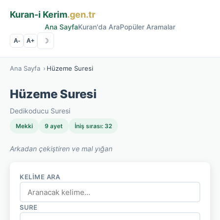
Kuran-i Kerim
.gen.tr
Ana Sayfa
Kuran'da Ara
Popüler Aramalar
☽
A-
A+
Ana Sayfa
›
Hüzeme Suresi
Hüzeme Suresi
Dedikoducu Suresi
Mekki
9 ayet
İniş sırası: 32
Arkadan çekiştiren ve mal yığan
KELIME ARA
SURE