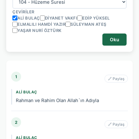
ÇEVIRILER
ALI BULAÇ
DIYANET VAKFI
EDIP YÜKSEL
ELMALILI HAMDI YAZIR
SÜLEYMAN ATEŞ
YAŞAR NURI ÖZTÜRK
Oku
1
🔗 Paylaş
ALI BULAÇ
Rahman ve Rahim Olan Allah`ın Adıyla
2
🔗 Paylaş
ALI BULAÇ