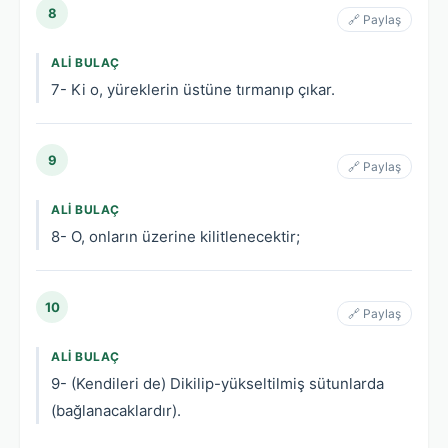
8
🔗 Paylaş
ALI BULAÇ
7- Ki o, yüreklerin üstüne tırmanıp çıkar.
9
🔗 Paylaş
ALI BULAÇ
8- O, onların üzerine kilitlenecektir;
10
🔗 Paylaş
ALI BULAÇ
9- (Kendileri de) Dikilip-yükseltilmiş sütunlarda
(bağlanacaklardır).