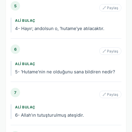
5
🔗 Paylaş
ALI BULAÇ
4- Hayır; andolsun o, 'hutame'ye atılacaktır.
6
🔗 Paylaş
ALI BULAÇ
5- 'Hutame'nin ne olduğunu sana bildiren nedir?
7
🔗 Paylaş
ALI BULAÇ
6- Allah'ın tutuşturulmuş ateşidir.