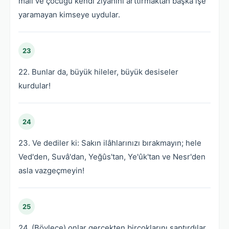
malı ve çocuğu kendi ziyanını arttırmaktan başka işe
yaramayan kimseye uydular.
23
22. Bunlar da, büyük hileler, büyük desiseler
kurdular!
24
23. Ve dediler ki: Sakın ilâhlarınızı bırakmayın; hele
Ved'den, Suvâ'dan, Yeğûs'tan, Ye'ûk'tan ve Nesr'den
asla vazgeçmeyin!
25
24. (Böylece) onlar gerçekten birçoklarını saptırdılar.