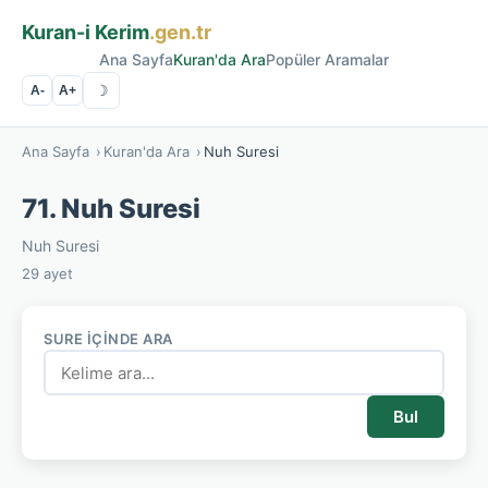
Kuran-i Kerim
.gen.tr
Ana Sayfa
Kuran'da Ara
Popüler Aramalar
☽
A-
A+
Ana Sayfa
›
Kuran'da Ara
›
Nuh Suresi
71. Nuh Suresi
Nuh Suresi
29 ayet
SURE İÇINDE ARA
Bul