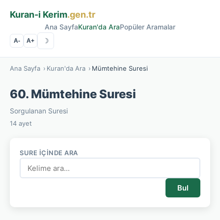
Kuran-i Kerim
.gen.tr
Ana Sayfa
Kuran'da Ara
Popüler Aramalar
☽
A-
A+
Ana Sayfa
›
Kuran'da Ara
›
Mümtehine Suresi
60. Mümtehine Suresi
Sorgulanan Suresi
14 ayet
SURE İÇINDE ARA
Bul