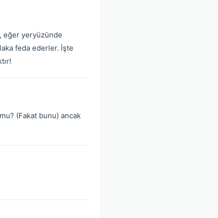
ce, eğer yeryüzünde
laka feda ederler. İşte
tır!
r mu? (Fakat bunu) ancak