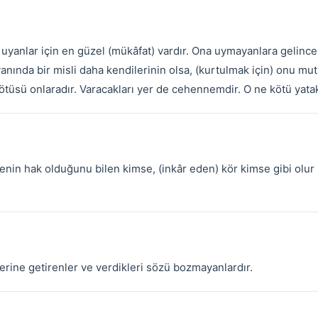
e uyanlar için en güzel (mükâfat) vardır. Ona uymayanlara gelin
anında bir misli daha kendilerinin olsa, (kurtulmak için) onu mut
ötüsü onlaradır. Varacakları yer de cehennemdir. O ne kötü yatak
lenin hak olduğunu bilen kimse, (inkâr eden) kör kimse gibi olu
 yerine getirenler ve verdikleri sözü bozmayanlardır.