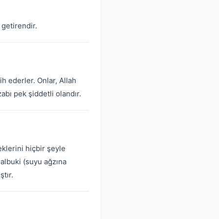
getirendir.
h ederler. Onlar, Allah
abı pek şiddetli olandır.
eklerini hiçbir şeyle
Halbuki (suyu ağzına
tır.