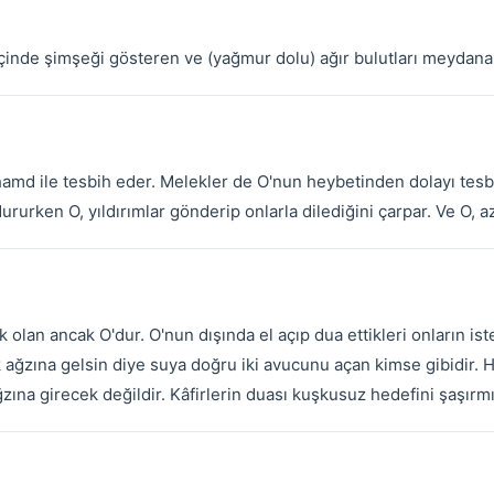
içinde şimşeği gösteren ve (yağmur dolu) ağır bulutları meydana 
hamd ile tesbih eder. Melekler de O'nun heybetinden dolayı tesbi
urken O, yıldırımlar gönderip onlarla dilediğini çarpar. Ve O, az
k olan ancak O'dur. O'nun dışında el açıp dua ettikleri onların ist
k ağzına gelsin diye suya doğru iki avucunu açan kimse gibidir. 
na girecek değildir. Kâfirlerin duası kuşkusuz hedefini şaşırmış