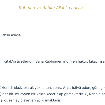
Rahman ve Rahim Allah'ın adıyla...
lah'ın adıyla.
ar, Kitab'ın âyetleridir. Sana Rabbinden indirilen haktır, fakat in
leri direksiz olarak yükselten, sonra Arş'a istivâ eden, güneşi
ın) her biri muayyen bir vakte kadar akıp gitmektedir. O, Rabbini
işi düzenleyip âyetleri açıklamaktadır.