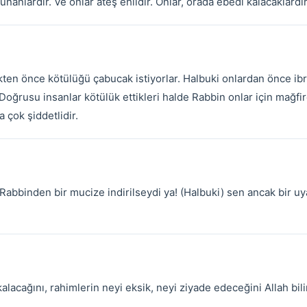
nanlardır. Ve onlar ateş ehlidir. Onlar, orada ebedî kalacaklardır
ikten önce kötülüğü çabucak istiyorlar. Halbuki onlardan önce ib
 Doğrusu insanlar kötülük ettikleri halde Rabbin onlar için mağfir
 çok şiddetlidir.
na Rabbinden bir mucize indirilseydi ya! (Halbuki) sen ancak bir u
alacağını, rahimlerin neyi eksik, neyi ziyade edeceğini Allah bil