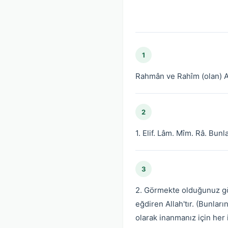
1
Rahmân ve Rahîm (olan) Al
2
1. Elif. Lâm. Mîm. Râ. Bunl
3
2. Görmekte olduğunuz gök
eğdiren Allah'tır. (Bunlar
olarak inanmanız için her 