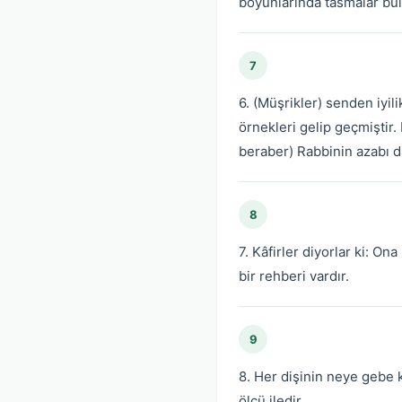
boyunlarında tasmalar bulu
7
6. (Müşrikler) senden iyil
örnekleri gelip geçmiştir.
beraber) Rabbinin azabı da
8
7. Kâfirler diyorlar ki: O
bir rehberi vardır.
9
8. Her dişinin neye gebe k
ölçü iledir.