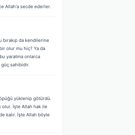
e Allah'a secde ederler.
nu bırakıp da kendilerine
bir olur mu hiç? Ya da
a bu yaratma onlarca
 güç sahibidir.
 köpüğü yüklenip götürdü.
lur. İşte Allah hak ile
e kalır. İşte Allah böyle