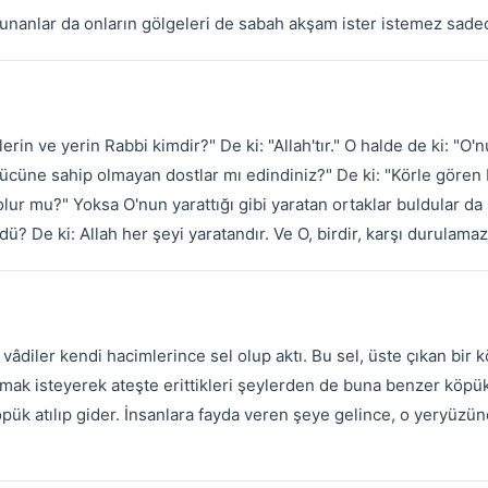
unanlar da onların gölgeleri de sabah akşam ister istemez sadec
erin ve yerin Rabbi kimdir?" De ki: "Allah'tır." O halde de ki: "O'
ücüne sahip olmayan dostlar mı edindiniz?" De ki: "Körle gören 
t olur mu?" Yoksa O'nun yarattığı gibi yaratan ortaklar buldular d
ü? De ki: Allah her şeyi yaratandır. Ve O, birdir, karşı durulamaz
e vâdiler kendi hacimlerince sel olup aktı. Bu sel, üste çıkan bir
ak isteyerek ateşte erittikleri şeylerden de buna benzer köpük o
öpük atılıp gider. İnsanlara fayda veren şeye gelince, o yeryüzünd