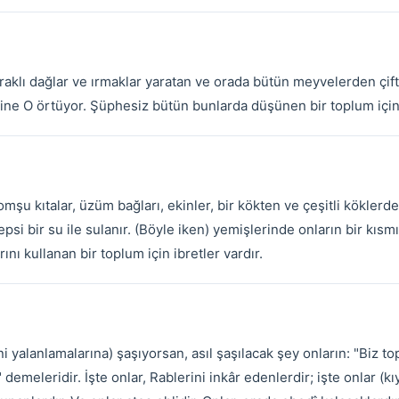
aklı dağlar ve ırmaklar yaratan ve orada bütün meyvelerden çifte
e O örtüyor. Şüphesiz bütün bunlarda düşünen bir toplum için i
mşu kıtalar, üzüm bağları, ekinler, bir kökten ve çeşitli kökler
epsi bir su ile sulanır. (Böyle iken) yemişlerinde onların bir kısm
arını kullanan bir toplum için ibretler vardır.
ni yalanlamalarına) şaşıyorsan, asıl şaşılacak şey onların: "Biz
 demeleridir. İşte onlar, Rablerini inkâr edenlerdir; işte onlar 