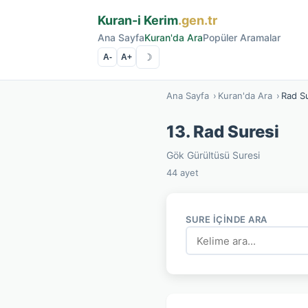
Kuran-i Kerim
.gen.tr
Ana Sayfa
Kuran'da Ara
Popüler Aramalar
☽
A-
A+
Ana Sayfa
›
Kuran'da Ara
›
Rad S
13. Rad Suresi
Gök Gürültüsü Suresi
44 ayet
SURE İÇINDE ARA