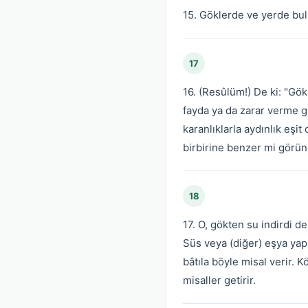
15. Göklerde ve yerde bul
17
16. (Resûlüm!) De ki: "Gökl
fayda ya da zarar verme g
karanlıklarla aydınlık eşi
birbirine benzer mi göründ
18
17. O, gökten su indirdi d
Süs veya (diğer) eşya yapm
bâtıla böyle misal verir. K
misaller getirir.