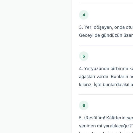
4
3. Yeri döşeyen, onda otur
Geceyi de gündüzün üzerin
5
4. Yeryüzünde birbirine ko
ağaçları vardır. Bunların h
kılarız. İşte bunlarda akıll
6
5. (Resûlüm! Kâfirlerin se
yeniden mi yaratılacağız?"