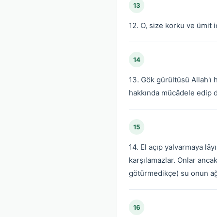
13
12. O, size korku ve ümit 
14
13. Gök gürültüsü Allah'ı 
hakkında mücâdele edip dur
15
14. El açıp yalvarmaya lâyı
karşılamazlar. Onlar anca
götürmedikçe) su onun ağzı
16