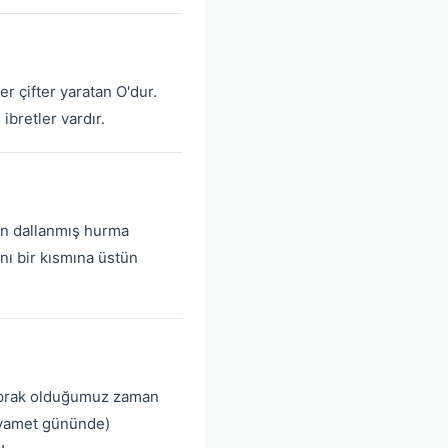
r çifter yaratan O'dur.
bretler vardır.
den dallanmış hurma
ını bir kısmına üstün
 toprak olduğumuz zaman
(kıyamet gününde)