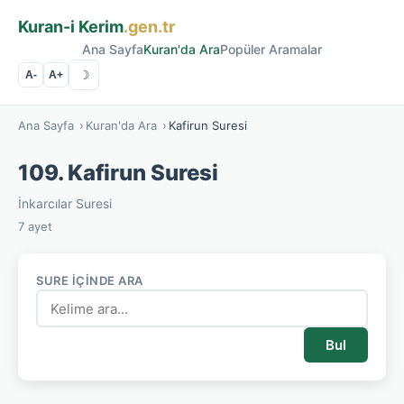
Kuran-i Kerim
.gen.tr
Ana Sayfa
Kuran'da Ara
Popüler Aramalar
☽
A-
A+
Ana Sayfa
›
Kuran'da Ara
›
Kafirun Suresi
109. Kafirun Suresi
İnkarcılar Suresi
7 ayet
SURE İÇINDE ARA
Bul