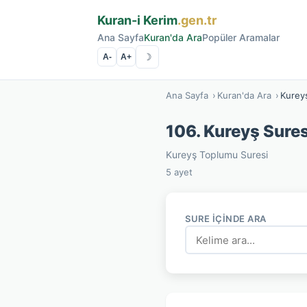
Kuran-i Kerim
.gen.tr
Ana Sayfa
Kuran'da Ara
Popüler Aramalar
☽
A-
A+
Ana Sayfa
›
Kuran'da Ara
›
Kurey
106. Kureyş Sures
Kureyş Toplumu Suresi
5 ayet
SURE İÇINDE ARA