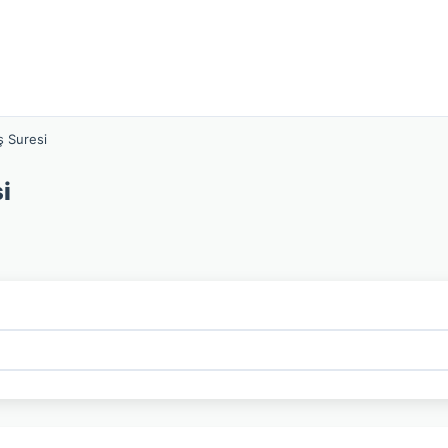
ş Suresi
i