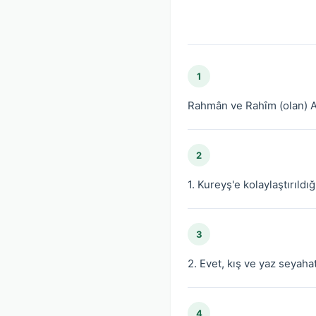
1
Rahmân ve Rahîm (olan) Al
2
1. Kureyş'e kolaylaştırıldığ
3
2. Evet, kış ve yaz seyahatl
4