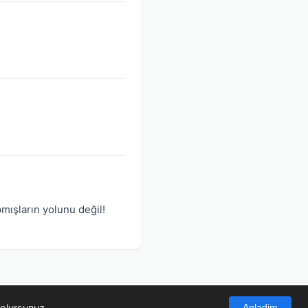
mışların yolunu değil!
 olursunuz.
Anladim