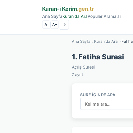
Kuran-i Kerim
.gen.tr
Ana Sayfa
Kuran'da Ara
Popüler Aramalar
☽
A-
A+
Ana Sayfa
›
Kuran'da Ara
›
Fatiha
1. Fatiha Suresi
Açılış Suresi
7 ayet
SURE İÇINDE ARA