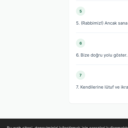
5
5. (Rabbimiz!) Ancak sana
6
6. Bize doğru yolu göster.
7
7. Kendilerine lütuf ve i
Bu web sitesi, deneyiminizi iyilestirmek icin cerezleri kullanma