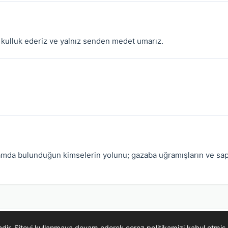
 kulluk ederiz ve yalnız senden medet umarız.
kramda bulunduğun kimselerin yolunu; gazaba uğramışların ve sap
© 2005-2026 Kuran Araştırmaları · kuranikerim.gen.tr
ktadir. Siteyi kullanmaya devam ederek cerez politikamizi kabul etmis