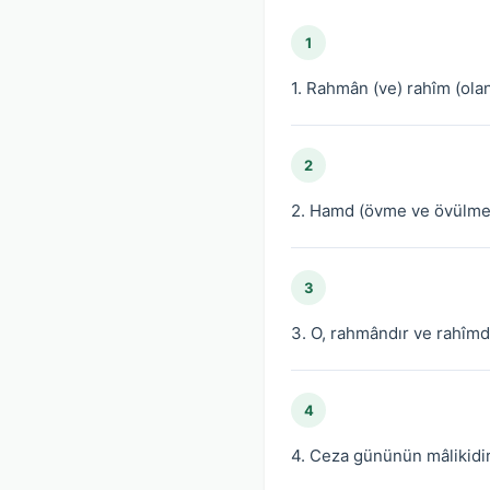
1
1. Rahmân (ve) rahîm (olan)
2
2. Hamd (övme ve övülme)
3
3. O, rahmândır ve rahîmdi
4
4. Ceza gününün mâlikidir